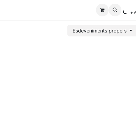
eveniments
Fes-te'n soci
+ 
Esdeveniments propers