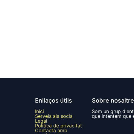
Enllaços útils
Sobre nosaltr
Inici
Som un grup d'entu
Serveis als socis
que intentem que el
Legal
Política de privacitat
Contacta amb