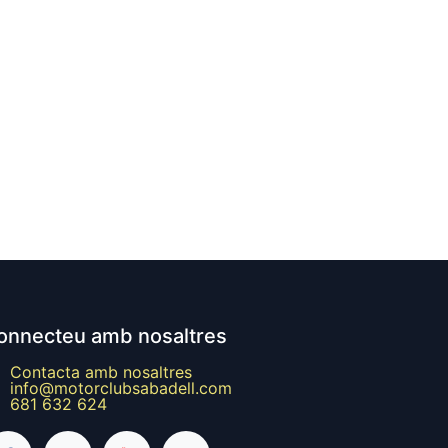
onnecteu amb nosaltres
Contacta amb nosaltres
info@motorclubsabadell.com
681 632 624