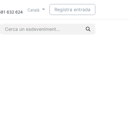
Registra entrada
Català
681 632 624