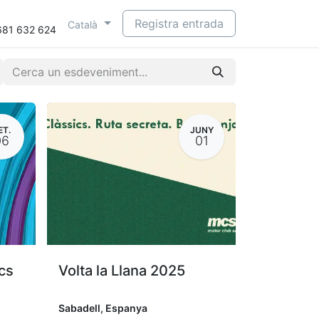
Registra entrada
Català
681 632 624
ET.
JUNY
06
01
cs
Volta la Llana 2025
Sabadell
,
Espanya