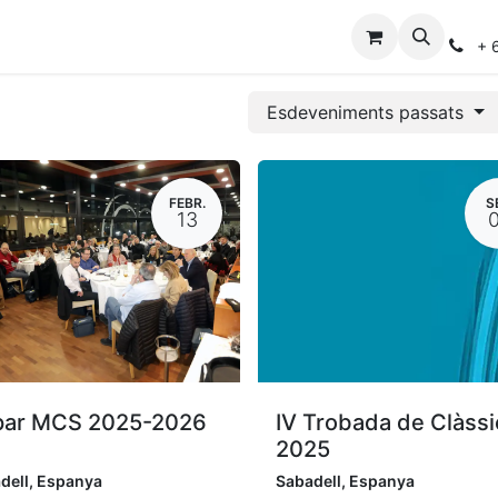
eveniments
Fes-te'n soci
+ 
Esdeveniments passats
FEBR.
S
13
par MCS 2025-2026
IV Trobada de Clàssi
2025
dell
,
Espanya
Sabadell
,
Espanya