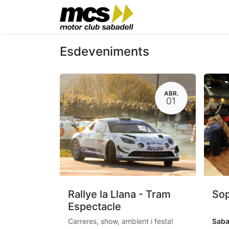
Motor Club
Esd
Esdeveniments
ABR.
01
Rallye la Llana - Tram
So
Espectacle
Carreres, show, ambient i festa!
Saba